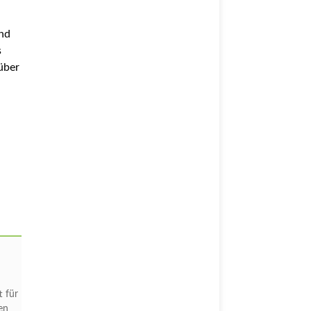
und
s
über
t für
en