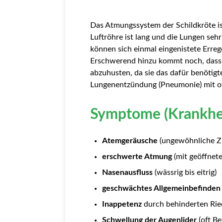
Das Atmungssystem der Schildkröte ist
Luftröhre ist lang und die Lungen seh
können sich einmal eingenistete Erre
Erschwerend hinzu kommt noch, dass S
abzuhusten, da sie das dafür benötigte
Lungenentzündung (Pneumonie) mit of
Symptome (Krankhei
Atemgeräusche
(ungewöhnliche Zi
erschwerte Atmung
(mit geöffnet
Nasenausfluss
(wässrig bis eitrig)
geschwächtes Allgemeinbefinden
Inappetenz
durch behinderten Rie
Schwellung der Augenlider
(oft B