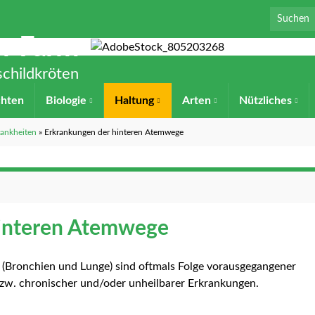
Search for
en-Farm
childkröten
chten
Biologie
Haltung
Arten
Nützliches
ankheiten
»
Erkrankungen der hinteren Atemwege
hinteren Atemwege
(Bronchien und Lunge) sind oftmals Folge vorausgegangener
zw. chronischer und/oder unheilbarer Erkrankungen.