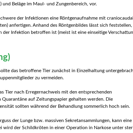
) und Beläge im Maul- und Zungenbereich, vor.
r Schwere der Infektionen eine Röntgenaufnahme mit craniocaud
en) anfertigen. Anhand des Röntgenbildes lässt sich feststellen,
er Infektion betroffen ist (meist ist eine einseitige Verschattu
ng)
llte das betroffene Tier zunächst in Einzelhaltung untergebrac
uppenmitglieder zu vermeiden.
das Tier nach Erregernachweis mit den entsprechenden
 Quarantäne auf Zeitungspapier gehalten werden. Die
nsität sollten während der Behandlung sommerlich hoch sein.
rguss der Lunge bzw. massiven Sekretansammlungen, kann eine
wird der Schildkröten in einer Operation in Narkose unter ster