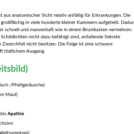
 aus anatomischer Sicht relativ anfällig für Erkrankungen. Die
r großflächig in viele hunderte kleiner Kammern aufgeteilt. Dadu
ger schnell und massenhaft wie in einem Brustkasten vermehren.
childkröten nicht dazu befähigt sind, anfallende Sekrete
 Zwerchfell nicht besitzen. Die Folge ist eine schwere
t tödlichem Ausgang.
tsbild)
sch-/Pfeifgeräusche)
em Maul)
bis
Apathie
chsinn
egleitsymptom)