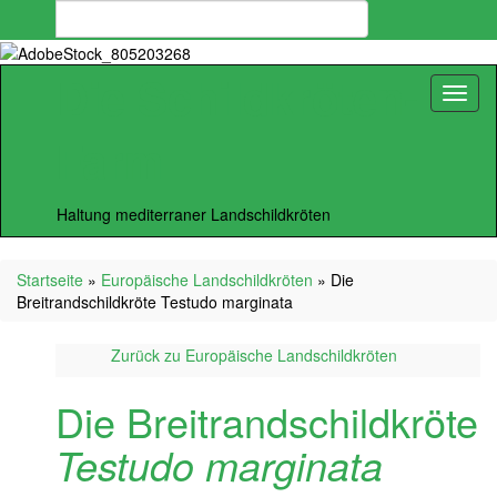
Search
Suchbox
for:
umschalten
Die Schildkröten-
Navig
umsch
Farm
Haltung mediterraner Landschildkröten
Startseite
»
Europäische Landschildkröten
»
Die
Breitrandschildkröte Testudo marginata
Zurück zu
Europäische Landschildkröten
Die Breitrandschildkröte
Testudo marginata