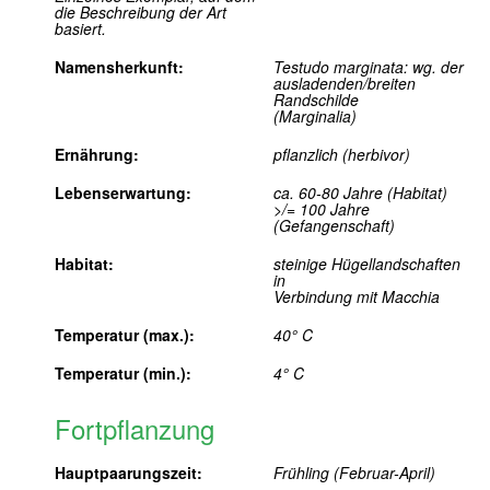
die Beschreibung der Art
basiert.
Namensherkunft:
Testudo marginata: wg. der
ausladenden/breiten
Randschilde
(Marginalia)
Ernährung:
pflanzlich (herbivor)
Lebenserwartung:
ca. 60-80 Jahre (Habitat)
>/= 100 Jahre
(Gefangenschaft)
Habitat:
steinige Hügellandschaften
in
Verbindung mit Macchia
Temperatur (max.):
40° C
Temperatur (min.):
4° C
Fortpflanzung
Hauptpaarungszeit:
Frühling (Februar-April)