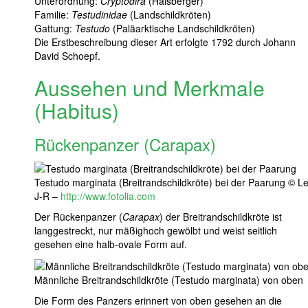
Unterordnung:
Cryptodira
(Halsberger)
Familie:
Testudinidae
(Landschildkröten)
Gattung:
Testudo
(Paläarktische Landschildkröten)
Die Erstbeschreibung dieser Art erfolgte 1792 durch Johann
David Schoepf.
Aussehen und Merkmale
(Habitus)
Rückenpanzer (Carapax)
Testudo marginata (Breitrandschildkröte) bei der Paarung © L
J-R –
http://www.fotolia.com
Der Rückenpanzer (
Carapax
) der Breitrandschildkröte ist
langgestreckt, nur mäßighoch gewölbt und weist seitlich
gesehen eine halb-ovale Form auf.
Männliche Breitrandschildkröte (Testudo marginata) von oben
Die Form des Panzers erinnert von oben gesehen an die