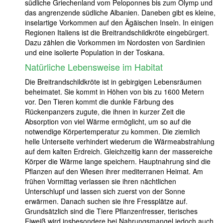
südliche Griechenland vom Peloponnes bis zum Olymp und
das angrenzende südliche Albanien. Daneben gibt es kleine,
inselartige Vorkommen auf den Ägäischen Inseln. In einigen
Regionen Italiens ist die Breitrandschildkröte eingebürgert.
Dazu zählen die Vorkommen im Nordosten von Sardinien
und eine isolierte Population in der Toskana.
Natürliche Lebensweise
im Habitat
Die Breitrandschildkröte ist in gebirgigen Lebensräumen
beheimatet. Sie kommt in Höhen von bis zu 1600 Metern
vor. Den Tieren kommt die dunkle Färbung des
Rückenpanzers zugute, die ihnen in kurzer Zeit die
Absorption von viel Wärme ermöglicht, um so auf die
notwendige Körpertemperatur zu kommen. Die ziemlich
helle Unterseite verhindert wiederum die Wärmeabstrahlung
auf dem kalten Erdreich. Gleichzeitig kann der massereiche
Körper die Wärme lange speichern. Hauptnahrung sind die
Pflanzen auf den Wiesen ihrer mediterranen Heimat. Am
frühen Vormittag verlassen sie ihren nächtlichen
Unterschlupf und lassen sich zuerst von der Sonne
erwärmen. Danach suchen sie ihre Fressplätze auf.
Grundsätzlich sind die Tiere Pflanzenfresser, tierisches
Eiweiß wird insbesondere bei Nahrungsmangel jedoch auch