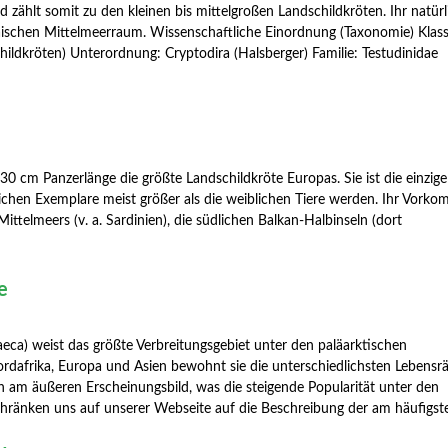
 zählt somit zu den kleinen bis mittelgroßen Landschildkröten. Ihr natürl
ischen Mittelmeerraum. Wissenschaftliche Einordnung (Taxonomie) Klass
childkröten) Unterordnung: Cryptodira (Halsberger) Familie: Testudinidae
 30 cm Panzerlänge die größte Landschildkröte Europas. Sie ist die einzige
lichen Exemplare meist größer als die weiblichen Tiere werden. Ihr Vork
s Mittelmeers (v. a. Sardinien), die südlichen Balkan-Halbinseln (dort
e
eca) weist das größte Verbreitungsgebiet unter den paläarktischen
ordafrika, Europa und Asien bewohnt sie die unterschiedlichsten Lebensr
uch am äußeren Erscheinungsbild, was die steigende Popularität unter den
chränken uns auf unserer Webseite auf die Beschreibung der am häufigs