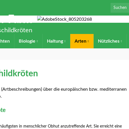
Search for
en-Farm
childkröten
chten
Biologie
Haltung
Arten
Nützliches
hildkröten
ck (Artbeschreibungen) über die europäischen bzw. mediterranen
.
öte
häufigsten in menschlicher Obhut anzutreffende Art. Sie erreicht eine