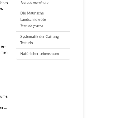
Testudo marginata
iches
e:
Die Maurische
Landschildkröte
Testudo graeca
Systematik der Gattung
Testudo
 Art
ommen
Natürlicher Lebensraum
äume.
ten …